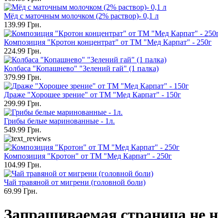
Мёд с маточным молочком (2% раствор)- 0,1 л
139.99 Грн.
Композиция "Кротон концентрат" от ТМ "Мед Карпат" - 250г
224.99 Грн.
Колбаса "Копашнево" "Зелений гай" (1 палка)
379.99 Грн.
Драже "Хорошее зрение" от ТМ "Мед Карпат" - 150г
299.99 Грн.
Грибы белые маринованные - 1л.
549.99 Грн.
Композиция "Кротон" от ТМ "Мед Карпат" - 250г
104.99 Грн.
Чай травяной от мигрени (головной боли)
69.99 Грн.
Запрашиваемая страница не н